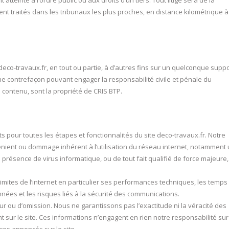
 atteinte à l’ordre public ou aux droits d’un tiers. Tout litige sera de la
t traités dans les tribunaux les plus proches, en distance kilométrique à
deco-travaux.fr, en tout ou partie, à d’autres fins sur un quelconque suppo
 une contrefaçon pouvant engager la responsabilité civile et pénale du
contenu, sont la propriété de CRIS BTP.
 pour toutes les étapes et fonctionnalités du site deco-travaux.fr. Notre
énient ou dommage inhérent à l’utilisation du réseau internet, notamment
 présence de virus informatique, ou de tout fait qualifié de force majeure,
 limites de l’internet en particulier ses performances techniques, les temps
nées et les risques liés à la sécurité des communications.
r ou d’omission. Nous ne garantissons pas l’exactitude ni la véracité des
t sur le site. Ces informations n’engagent en rien notre responsabilité sur