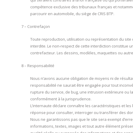
qui seraient contraires à la loi française ou qui porteraient
compétence exclusive des tribunaux français et notammen
parcourir en automobile, du siège de CRIS BTP.
7 – Contrefaçon
Toute reproduction, utilisation ou représentation du site 
interdite. Le non-respect de cette interdiction constitue
contrefacteur. Les dessins, modèles, maquettes ou autre 
8 – Responsabilité
Nous n’avons aucune obligation de moyens ni de résultats
responsabilité ne saurait être engagée pour tout inconv
rupture du service, de bug, une intrusion extérieure ou la
conformément à la jurisprudence.
L’internaute déclare connaître les caractéristiques et les
réponse pour consulter, interroger ou transférer des don
Nous ne garantissons pas que le site sera exempt d’erreu
informations, textes, images et tout autre élément présen