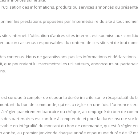
ces annoncés sur le site.
’utilisation des informations, produits ou services annoncés ou présenté
primer les prestations proposées par l’intermédiaire du site à tout mome
 sites internet. L’utilisation d’autres sites internet est soumise aux conditi
ons en aucun cas tenus responsables du contenu de ces sites ni de tout do
des contenus. Nous ne garantissons pas les informations et déclarations
que pourraient lui transmettre les utilisateurs, annonceurs ou partenair
ons.
st conclue à compter de et pour la durée inscrite sur le récapitulatif du 
montant du bon de commande, qui est à régler en une fois. L’annonce ser
nt à régler, par virement bancaire ou chèque, accompagné du bon de com
des partenaires est conclue à compter de et pour la durée inscrite sur l
evable en intégralité du montant du bon de commande, qui est à régler e
n année, au premier janvier de chaque année et pour une durée de 12 mo