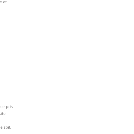
e et
oir pris
site
e soit,