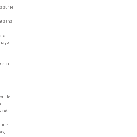
s sur le
nt sans
ons
mmage
es, ni
bon de
a
mande.
e
n une
is,