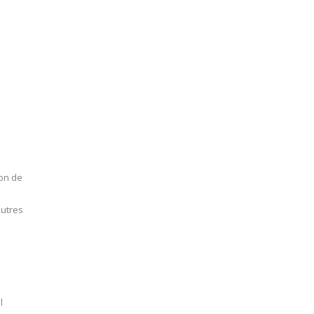
ion de
autres
l