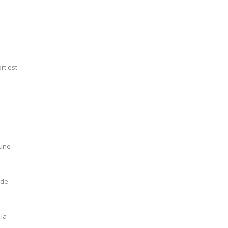
rt est
 une
 de
 la